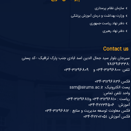
سازمان نظام پرستاری
وزارت بهداشت و درمان آموزش پزشکی
دفتر نهاد ریاست جمهوری
دفتر نهاد رهبری
Contact us
سیرجان بلوار سید جمال الدین اسد ابادی جنب پارک ترافیک –کد پستی
:7816916338
تلفن: 31296800-034 و 31296809-034
فکس:31296836-034
پست الکترونیک: ssm@sirums.ac.ir
واحد تلفن تماس:
ریاست : 31296810-034 و31296811-034
آموزش: 42234506-034
فکس معاونت توسعه مدیریت و منابع : 31296812-034
فکس آموزش: 42202051-034