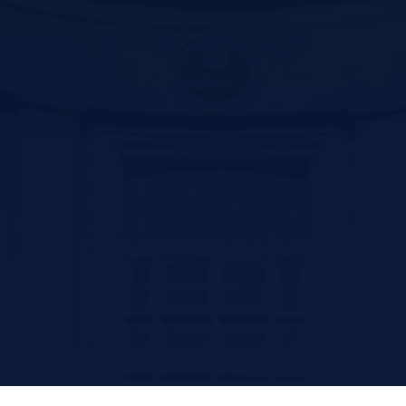
وزارت بهداشت و درمان آموزش پزشکی
دفتر نهاد ریاست جمهوری
دفتر نهاد رهبری
Contact us
سیرجان بلوار سید جمال الدین اسد ابادی جنب پارک ترافیک –کد پستی
:7816916338
تلفن: 31296800-034 و 31296809-034
فکس:31296836-034
پست الکترونیک: ssm@sirums.ac.ir
واحد تلفن تماس:
ریاست : 31296810-034 و31296811-034
آموزش: 42234506-034
فکس معاونت توسعه مدیریت و منابع : 31296812-034
فکس آموزش: 42202051-034
امروز: 14
بازدید کل: 23,232