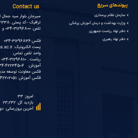
پیوندهای سریع
Contact us
سازمان نظام پرستاری
سیرجان بلوار سید جمال ا
ترافیک –کد پستی :7816916338
وزارت بهداشت و درمان آموزش پزشکی
تلفن: 31296800-034 و 31296809-034
دفتر نهاد ریاست جمهوری
دفتر نهاد رهبری
فکس:31296836-034
پست الکترونیک: ssm@sirums.ac.ir
واحد تلفن تماس:
ریاست : 31296810-034 و31296811-034
آموزش: 42234506-034
فکس معاونت توسعه مدیریت و مناب
فکس آموزش: 42202051-034
امروز: 33
بازدید کل: 23,232
آخرین بروزرسانی: دو شنبه 5 مر