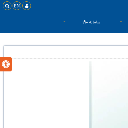

EN

سامانه 190
