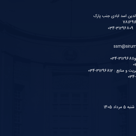
لدین اسد ابادی جنب پارک
ع : 31296812-034
داد 1405