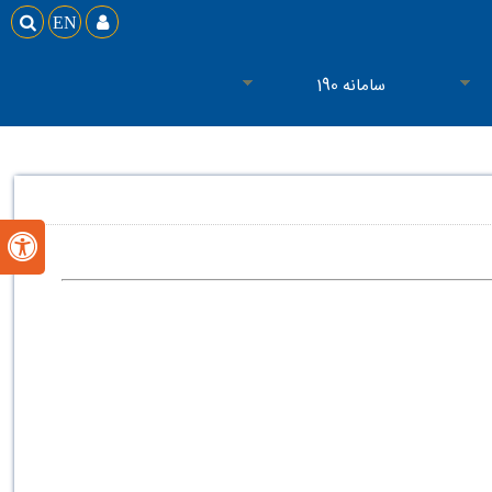

EN

سامانه 190
