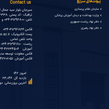
پیوندهای سریع
Contact us
سازمان نظام پرستاری
سیرجان بلوار سید جمال ا
ترافیک –کد پستی :7816916338
وزارت بهداشت و درمان آموزش پزشکی
تلفن: 31296800-034 و 31296809-034
دفتر نهاد ریاست جمهوری
دفتر نهاد رهبری
فکس:31296836-034
پست الکترونیک: ssm@sirums.ac.ir
واحد تلفن تماس:
ریاست : 31296810-034 و31296811-034
آموزش: 42234506-034
فکس معاونت توسعه مدیریت و مناب
فکس آموزش: 42202051-034
امروز: 142
بازدید کل: 23,046
آخرین بروزرسانی: دو شنبه 5 مر