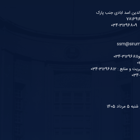
لدین اسد ابادی جنب پارک
ع : 31296812-034
داد 1405