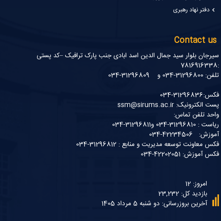
دفتر نهاد رهبری
Contact us
سیرجان بلوار سید جمال الدین اسد ابادی جنب پارک ترافیک –کد پستی
:7816916338
تلفن: 31296800-034 و 31296809-034
فکس:31296836-034
پست الکترونیک: ssm@sirums.ac.ir
واحد تلفن تماس:
ریاست : 31296810-034 و31296811-034
آموزش: 42234506-034
فکس معاونت توسعه مدیریت و منابع : 31296812-034
فکس آموزش: 42202051-034
امروز: 12
بازدید کل: 23,232
آخرین بروزرسانی: دو شنبه 5 مرداد 1405