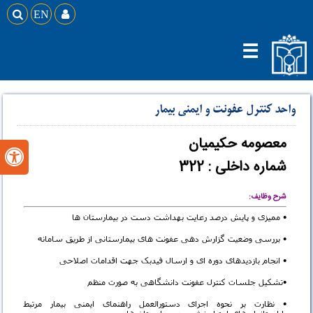

EN

☰
واحد کنترل عفونت و ایمنی بیمار
معصومه حکیمیان

شماره داخلی : 322
شرح وظایف:
• ممیزی و پایش درصد رعایت بهداشت دست در بیمارستان ها
• بررسی وضعیت گزارش دهی عفونت های بیمارستانی از طریق سامانه
• انجام بازدیدهای دوره ای و ارسال فیدبک جهت اقدامات اصلاحی
•تشکیل جلسات کنترل عفونت دانشگاهی به صورت منظم
• نظارت بر نحوه اجرای دستورالعمل راهنمای ایمنی بیمار مرتبط
با استانداردهای اعتباربخشی در بیمارستان ها