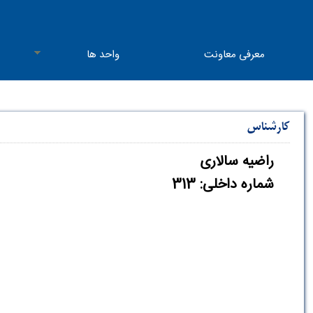
معرفی معاونت
واحد ها
کارشناس
راضیه سالاری
شماره داخلی: 313