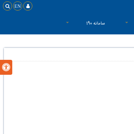

EN

سامانه 190
