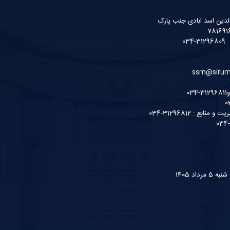
لدین اسد ابادی جنب پارک
ع : 31296812-034
داد 1405