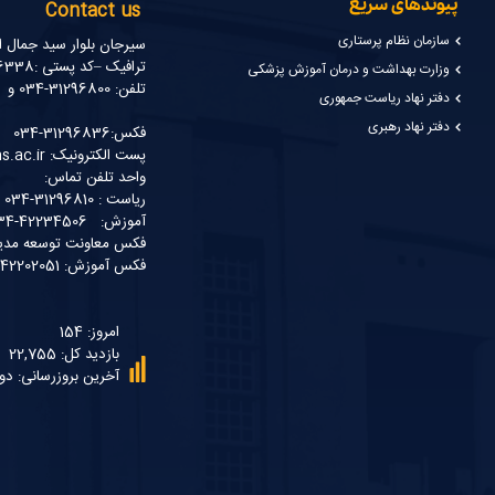
پیوندهای سریع
Contact us
سازمان نظام پرستاری
سیرجان بلوار سید جمال ا
ترافیک –کد پستی :7816916338
وزارت بهداشت و درمان آموزش پزشکی
تلفن: 31296800-034 و 31296809-034
دفتر نهاد ریاست جمهوری
دفتر نهاد رهبری
فکس:31296836-034
پست الکترونیک: ssm@sirums.ac.ir
واحد تلفن تماس:
ریاست : 31296810-034 و31296811-034
آموزش: 42234506-034
فکس معاونت توسعه مدیریت و مناب
فکس آموزش: 42202051-034
امروز: 154
بازدید کل: 22,755
آخرین بروزرسانی: دو شنبه 5 مر