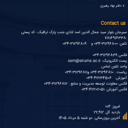
دفتر نهاد رهبری
Contact us
سیرجان بلوار سید جمال الدین اسد ابادی جنب پارک ترافیک –کد پستی
:7816916338
تلفن: 31296800-034 و 31296809-034
فکس:31296836-034
پست الکترونیک: ssm@sirums.ac.ir
واحد تلفن تماس:
ریاست : 31296810-034 و31296811-034
آموزش: 42234506-034
فکس معاونت توسعه مدیریت و منابع : 31296812-034
فکس آموزش: 42202051-034
امروز: 104
بازدید کل: 22,912
آخرین بروزرسانی: دو شنبه 5 مرداد 1405