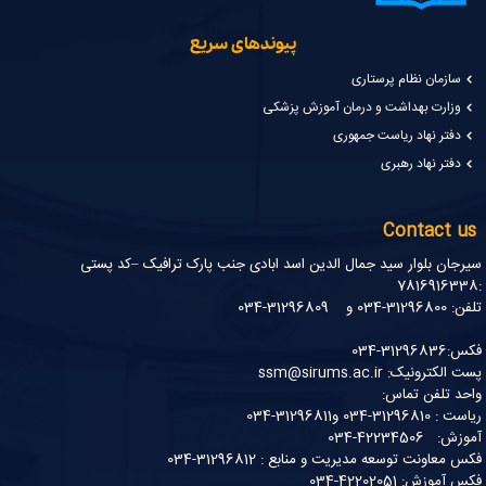
پیوندهای سریع
سازمان نظام پرستاری
وزارت بهداشت و درمان آموزش پزشکی
دفتر نهاد ریاست جمهوری
دفتر نهاد رهبری
Contact us
سیرجان بلوار سید جمال الدین اسد ابادی جنب پارک ترافیک –کد پستی
:7816916338
تلفن: 31296800-034 و 31296809-034
فکس:31296836-034
پست الکترونیک: ssm@sirums.ac.ir
واحد تلفن تماس:
ریاست : 31296810-034 و31296811-034
آموزش: 42234506-034
فکس معاونت توسعه مدیریت و منابع : 31296812-034
فکس آموزش: 42202051-034