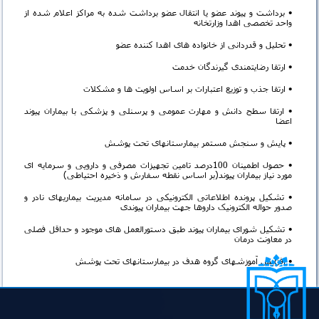
• برداشت و پیوند عضو یا انتقال عضو برداشت شده به مراکز اعلام شده از
واحد تخصصی اهدا وزارتخانه
• تحلیل و قدردانی از خانواده های اهدا کننده عضو
• ارتقا رضایتمندی گیرندگان خدمت
• ارتقا جذب و توزیع اعتبارات بر اساس اولویت ها و مشکلات
• ارتقا سطح دانش و مهارت عمومی و پرسنلی و پزشکی با بیماران پیوند
اعضا
• پایش و سنجش مستمر بیمارستانهای تحت پوشش
• حصول اطمینان 100درصد تامین تجهیزات مصرفی و دارویی و سرمایه ای
مورد نیاز بیماران پیوند(بر اساس نقطه سفارش و ذخیره احتیاطی)
• تشکیل پرونده اطلاعاتی الکترونیکی در سامانه مدیریت بیماریهای نادر و
صدور حواله الکترونیک داروها جهت بیماران پیوندی
• تشکیل شورای بیماران پیوند طبق دستورالعمل های موجود و حداقل فصلی
در معاونت درمان
• افزایش آموزشهای گروه هدف در بیمارستانهای تحت پوشش